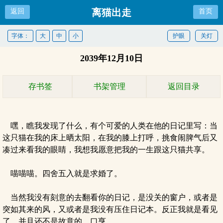
离猫出走
返回
首页
字体：
大
中
小
护眼
关灯
2039年12月10日
存书签
书架管理
返回目录
嘿，瞧我发现了什么，有个可爱的人类在他的日记里写：当
这只猫在我的床上晒太阳，在我的膝上打呼，挑食闹脾气后又
凑过来看我的眼睛，我想我愿意把我的一生跟这只猫共享。
喵喵喵。四舍五入就是求婚了。
当然我没有刻意的去翻看你的日记，是没关的窗户，或者是
突如其来的风，又或者是我没有压住日记本。反正我就是看见
了，并且还不是故意的，口亨。