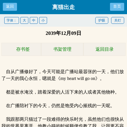
离猫出走
返回
首页
字体：
大
中
小
护眼
关灯
2039年12月09日
存书签
书架管理
返回目录
自从广播修好了，今天可能是广播站最嚣张的一天，他们放
了一天的我心永恒，嗯就是《my heart will go on》。
都是被水淹没，踏着深爱的人活下来的人或者其他物种。
在广播陪衬下的今天，仍然是饱受内心摧残的一天呢。
我跟那两只猫过了一段难得的快乐时光，虽然他们也很快从
我的世界里离开。他教小猫的时候顺便也教了我。让我更不容