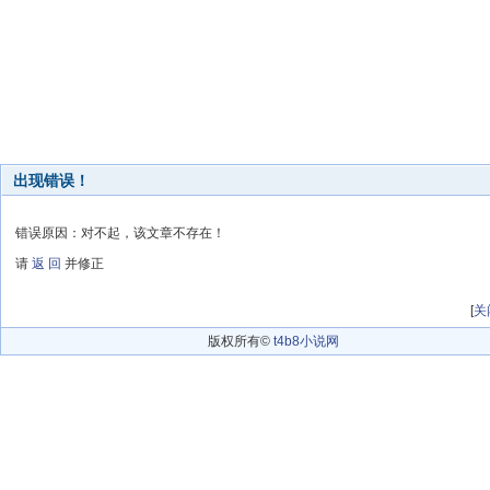
出现错误！
错误原因：对不起，该文章不存在！
请
返 回
并修正
[
关
版权所有©
t4b8小说网