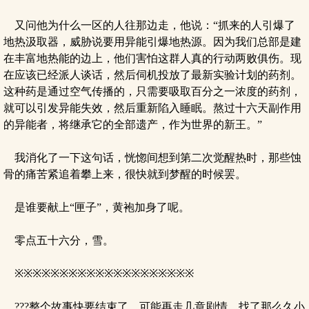
又问他为什么一区的人往那边走，他说：“抓来的人引爆了
地热汲取器，威胁说要用异能引爆地热源。因为我们总部是建
在丰富地热能的边上，他们害怕这群人真的行动两败俱伤。现
在应该已经派人谈话，然后伺机投放了最新实验计划的药剂。
这种药是通过空气传播的，只需要吸取百分之一浓度的药剂，
就可以引发异能失效，然后重新陷入睡眠。熬过十六天副作用
的异能者，将继承它的全部遗产，作为世界的新王。”
我消化了一下这句话，恍惚间想到第二次觉醒热时，那些蚀
骨的痛苦紧追着攀上来，很快就到梦醒的时候罢。
是谁要献上“匣子”，黄袍加身了呢。
零点五十六分，雪。
※※※※※※※※※※※※※※※※※※※※
???整个故事快要结束了，可能再走几章剧情。找了那么久小