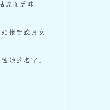
枯燥而乏味
始接管皎月女
蚀她的名字。