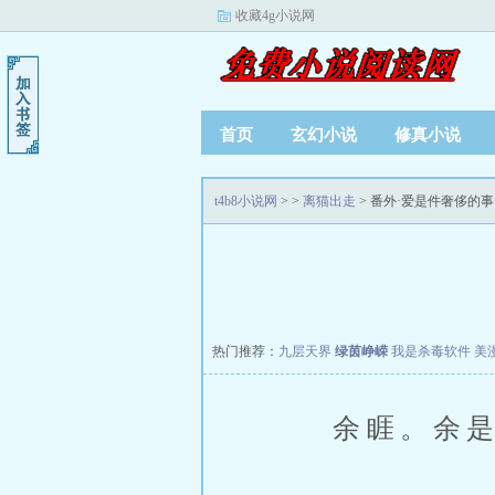
收藏4g小说网
首页
玄幻小说
修真小说
t4b8小说网
>
>
离猫出走
> 番外·爱是件奢侈的事
热门推荐：
九层天界
绿茵峥嵘
我是杀毒软件
美
余睚。余是