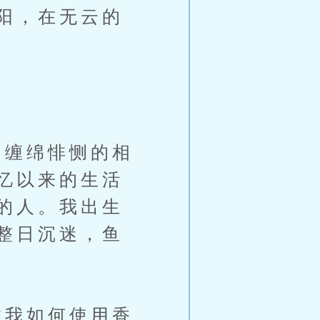
阳，在无云的
缠绵悱恻的相
忆以来的生活
的人。我出生
整日沉迷，鱼
我如何使用香