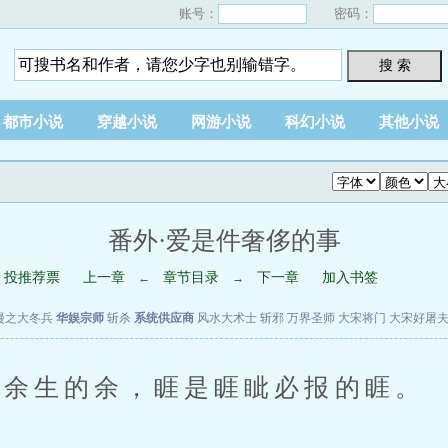
账号：
密码：
搜 索
都市小说
穿越小说
网游小说
科幻小说
其他小说
番外·爱是件奢侈的事
投推荐票
上一章
章节目录
下一章
加入书签
←
→
漫之大冬兵
华娱宗师
斩杀
系统供应商
风水大术士
斩邪
万界圣师
大宋将门
大宋好屠
余生的余，睚是睚眦必报的睚。