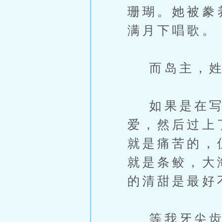
珊瑚。她被豢
满月下唱歌。
而岛主，姓
如果是在写童
爱，然后过上
就是痛苦的，
就是条鲛，大
的清甜是最好
等我牙尖齿利