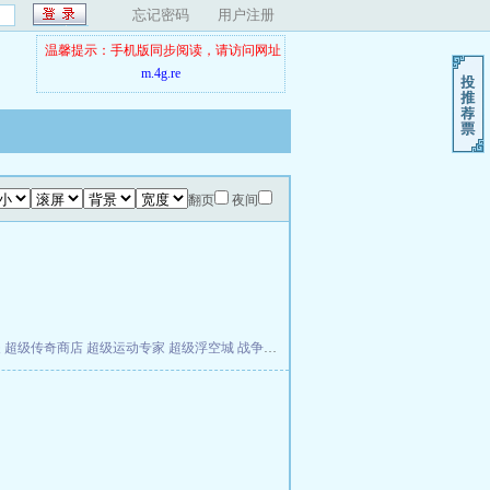
忘记密码
用户注册
温馨提示：手机版同步阅读，请访问网址
m.4g.re
翻页
夜间
夫
超级传奇商店
超级运动专家
超级浮空城
战争天堂
混元道纪
教练万岁
都市全能巨星